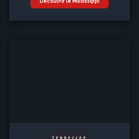
Découvrir le Mississippi