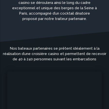
casino se déroulera ainsi le long du cadre
exceptionnel et unique des berges de la Seine à
Paris, accompagné d’un cocktail dinatoire
proposé par notre traiteur partenaire.
Nos bateaux partenaires se prêtent idéalement à la
réalisation d’une croisière casino et permettent de recevoir
de 40 à 240 personnes suivant les embarcations