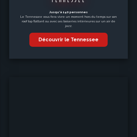
TENNESSEE
Jusqu'à 140 personnes
Le Tennessee vous fera vivre un moment hors du temps sur son
roof top flottant ou avec ses boiseries intérieures sur un air de
jazz.
Découvrir le Tennessee