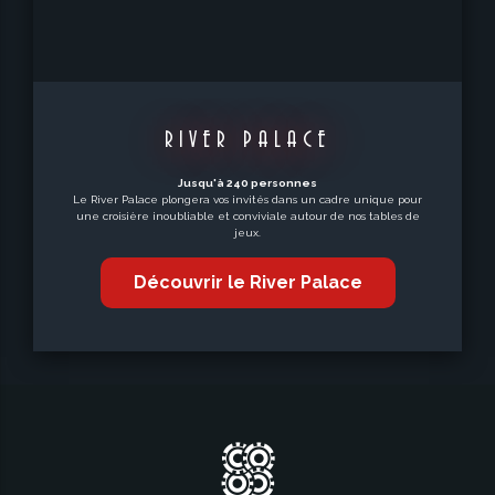
RIVER PALACE
Jusqu'à 240 personnes
Le River Palace plongera vos invités dans un cadre unique pour
une croisière inoubliable et conviviale autour de nos tables de
jeux.
Découvrir le River Palace