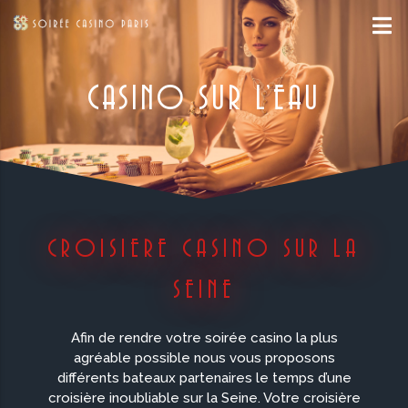
CASINO SUR L’EAU
CROISIERE CASINO SUR LA
SEINE
Afin de rendre votre soirée casino la plus
agréable possible nous vous proposons
différents bateaux partenaires le temps d’une
croisière inoubliable sur la Seine. Votre croisière