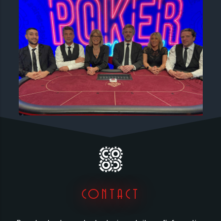
CONTACT