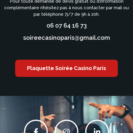
Pour toute demande de devis gratuit ou d’information
complémentaire n’hésitez pas à nous contacter par mail ou
par téléphone 7j/7 de 9h à 20h.
06 07 64 16 73
soireecasinoparis@gmail.com
Plaquette Soirée Casino Paris